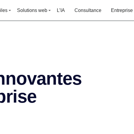
iles
Solutions web
L’IA
Consultance
Entreprise
innovantes
prise