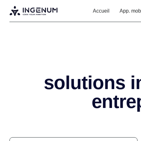
Accueil
App. mob
solutions 
entre