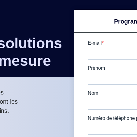
Program
solutions
 mesure
os
ont les
ins.