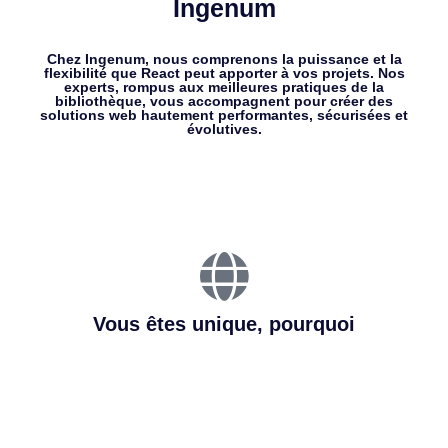
Ingenum
Chez Ingenum, nous comprenons la puissance et la
flexibilité que React peut apporter à vos projets. Nos
experts, rompus aux meilleures pratiques de la
bibliothèque, vous accompagnent pour créer des
solutions web hautement performantes, sécurisées et
évolutives.
Vous êtes unique, pourquoi
pas votre développement ?
Nous croyons que chaque entreprise a
des besoins spécifiques. C'est pourquoi
chez Ingenum, nous ne proposons pas
simplement des solutions toutes faites.