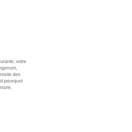
urante, votre
 Ingenum,
essite des
st pourquoi
esure,