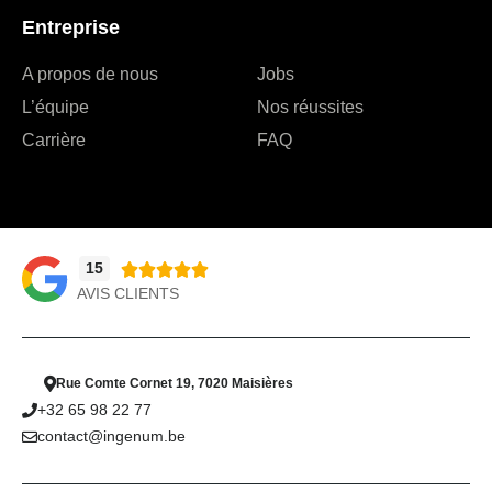
Entreprise
A propos de nous
Jobs
L’équipe
Nos réussites
Carrière
FAQ
15





AVIS CLIENTS
Rue Comte Cornet 19, 7020 Maisières
+32 65 98 22 77
contact@ingenum.be