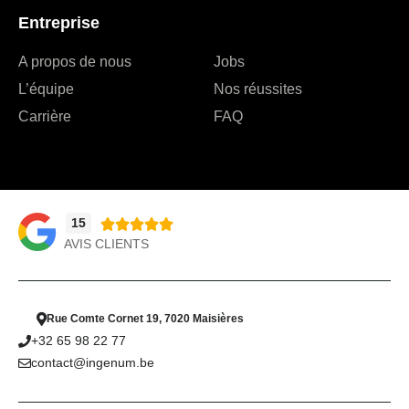
Entreprise
A propos de nous
Jobs
L’équipe
Nos réussites
Carrière
FAQ
15





AVIS CLIENTS
Rue Comte Cornet 19, 7020 Maisières
+32 65 98 22 77
contact@ingenum.be