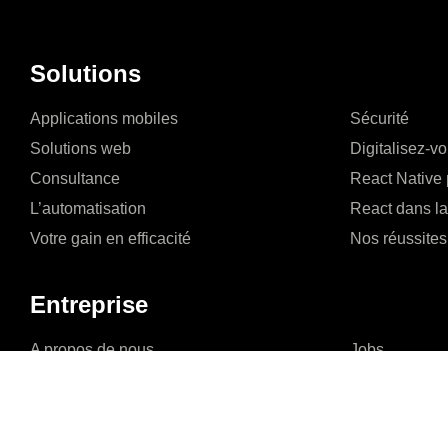
Solutions
Applications mobiles
Sécurité
Solutions web
Digitalisez-v
Consultance
React Native 
L’automatisation
React dans l
Votre gain en efficacité
Nos réussites
Entreprise
A propos de nous
Jobs
L’équipe
Nos réussites
Carrière
FAQ