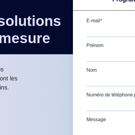
solutions
 mesure
os
ont les
ins.