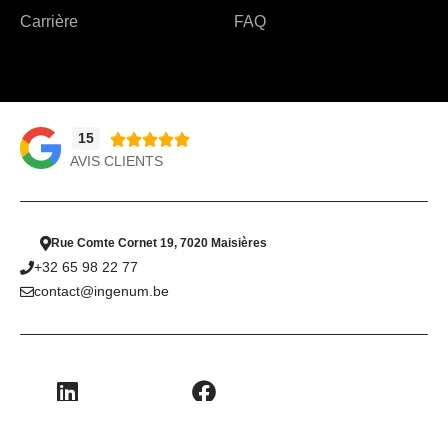
Carrière
FAQ
15





AVIS CLIENTS
Rue Comte Cornet 19, 7020 Maisières
+32 65 98 22 77
contact@ingenum.be
LinkedIn
Facebook