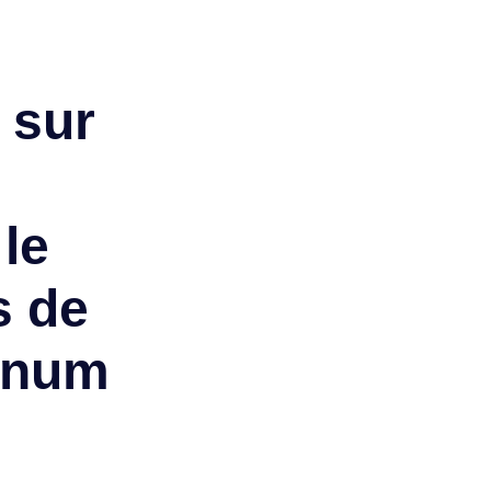
 sur
le
s de
genum