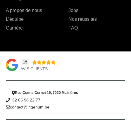
A propos de nous
Jobs
L’équipe
Nos réussites
Carrière
FAQ
15





AVIS CLIENTS
Rue Comte Cornet 19, 7020 Maisières
+32 65 98 22 77
contact@ingenum.be